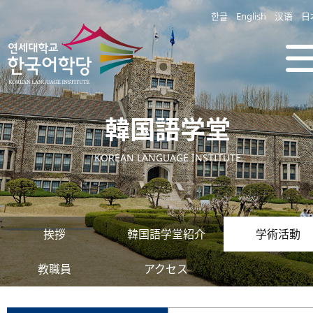
한글
English
汉语
日
韓国語学堂
KOREAN LANGUAGE INSTITUTE
挨拶
韓国語学堂紹介
学術活動
教職員
アクセス