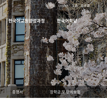
한글
English
汉语
日本語
한국어교원양성과정
한국어학당
증명서
장학금 및 단체보험