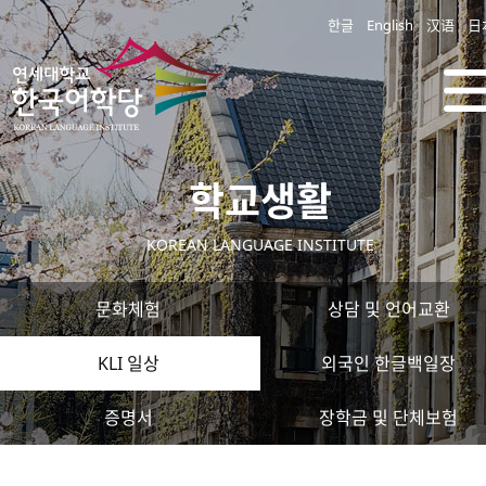
한글
English
汉语
日
학교생활
KOREAN LANGUAGE INSTITUTE
문화체험
상담 및 언어교환
KLI 일상
외국인 한글백일장
증명서
장학금 및 단체보험