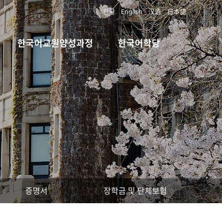
한글
English
汉语
日本語
한국어교원양성과정
한국어학당
증명서
장학금 및 단체보험