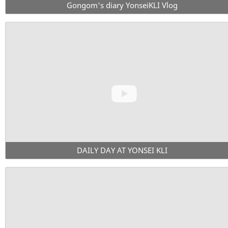
Gongom's diary YonseiKLI Vlog
DAILY DAY AT YONSEI KLI