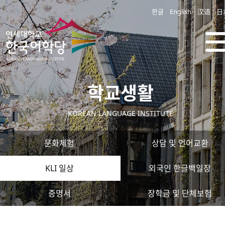
한글
English
汉语
日
학교생활
KOREAN LANGUAGE INSTITUTE
문화체험
상담 및 언어교환
KLI 일상
외국인 한글백일장
증명서
장학금 및 단체보험