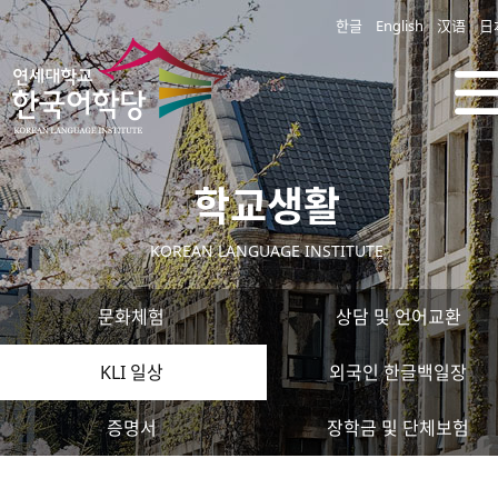
한글
English
汉语
日
학교생활
KOREAN LANGUAGE INSTITUTE
문화체험
상담 및 언어교환
KLI 일상
외국인 한글백일장
증명서
장학금 및 단체보험