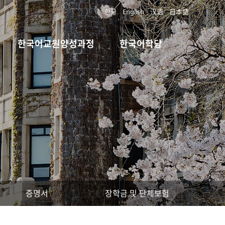
한글
English
汉语
日本語
한국어교원양성과정
한국어학당
증명서
장학금 및 단체보험