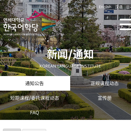
한글
English
汉语
日
新闻/通知
KOREAN LANGUAGE INSTITUTE
通知公告
正规课程动态
短期课程/委托课程动态
宣传册
FAQ