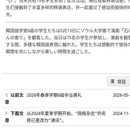
气》。当天共有75名学生参加了此次活动。通过观看韩语话剧，
生们接触到了丰富多样的韩语表达，并一起度过了感动而愉快的
光。
韓国語学堂6級の学生たちは5月13日にソウル大学路で演劇「石
んの香り」を観覧した。当日は75名の学生が参加し、演劇を観
する間、多様な韓国語表現に触れた。学生たちは感動的で愉快
瞬間を共にしながら楽しい時間を過ごした。
项目
以前文
2026年春季学期6级毕业典礼
2026-05
章
下面文
从2024年夏季学期开始，“网络杂志”的名
2024-11
章
称已更改为“通讯”。