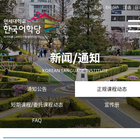
한글
English
汉语
日
新闻/通知
KOREAN LANGUAGE INSTITUTE
通知公告
正规课程动态
短期课程/委托课程动态
宣传册
FAQ