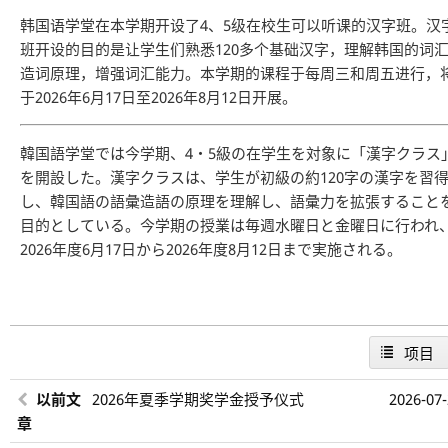
韩国语学堂在本学期开设了4、5级在校生可以听课的汉字班。汉
班开设的目的是让学生们熟悉120多个基础汉字，理解韩国的词
造词原理，增强词汇能力。本学期的课程于每周三和周五进行，
于2026年6月17日至2026年8月12日开展。
韓国語学堂では今学期、4・5級の在学生を対象に「漢字クラス
を開設した。漢字クラスは、学生が初級の約120字の漢字を習
し、韓国語の語彙造語の原理を理解し、語彙力を拡張すること
目的としている。今学期の授業は毎週水曜日と金曜日に行われ
2026年度6月17日から2026年度8月12日まで実施される。
项目
以前文
2026年夏季学期奖学金授予仪式
2026-07
章