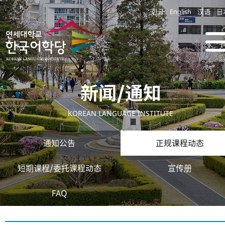
한글
English
汉语
日
新闻/通知
KOREAN LANGUAGE INSTITUTE
通知公告
正规课程动态
短期课程/委托课程动态
宣传册
FAQ