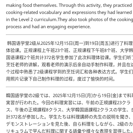
making food themselves. Through this activity, they practiced
cooking-related vocabulary and expressions they had learned
in the Level 2 curriculum.They also took photos of the cookin
process and had an engaging experience.
韩国语学堂2级从2025年12月15日(周一)到19日(周五)进行了料理
体验课。正规课程上午班23个班、正规课程下午班8个班、大学
国语课程2个班共计372名学生参加了此次料理体验课。学生们听
烹饪老师的讲解，观看老师的演示后亲自动手制作料理，并且在
个过程中熟悉了2级课程学到的烹饪词汇和各种表达方式。学生们
用照片记录下自己制作料理的过程，度过了愉快的时间。
韓国語学堂の2級では、2025年12月15日(月)から19日(金)まで料
実習が行われた。今回の料理実習には、午前の正規課程23クラ
ス、午後の正規課程8クラス、大学韓国語課程2クラスの学生、
計372名が参加した。学生たちは料理講師の先生の説明を聞き、
デモンストレーションを見た後、自ら料理をしながら、2級のカ
リキュラムで学んだ料理に関する語彙や様々な表現を習得した