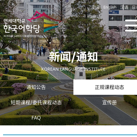
한글
English
汉语
日
新闻/通知
KOREAN LANGUAGE INSTITUTE
通知公告
正规课程动态
短期课程/委托课程动态
宣传册
FAQ