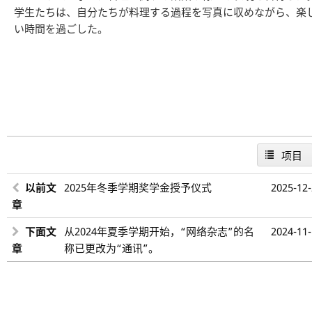
学生たちは、自分たちが料理する過程を写真に収めながら、楽
い時間を過ごした。
项目
以前文
2025年冬季学期奖学金授予仪式
2025-12
章
下面文
从2024年夏季学期开始，“网络杂志”的名
2024-11
章
称已更改为“通讯”。