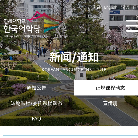
한글
English
汉语
日
新闻/通知
KOREAN LANGUAGE INSTITUTE
通知公告
正规课程动态
短期课程/委托课程动态
宣传册
FAQ