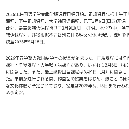
2026年韩国语学堂春季学期课程已经开始。正规课程包括上午正
课程、下午正规课程、大学韩国语课程，已于3月6日(周五)开课
此外，最高级韩语课程也已于3月9日(周一)开课。本学期中，除
韩语课程外，还将根据不同级别安排多种文化体验活动，课程将
续至2026年5月18日。
2026年春学期の韓国語学堂の授業が始まった。正規課程には午
課程・午後課程・大学韓国語課程があり、いずれも3月6日（金
に開講した。また、最上級韓国語課程は3月9日（月）に開講し
た。学期が進行される間、韓国語の授業をはじめ、級ごとに様
な文化体験が予定されており、授業は2026年5月18日まで行わ
る予定だ。