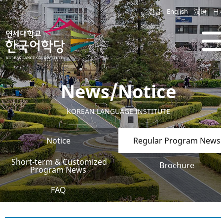
한글
English
汉语
日
News/Notice
KOREAN LANGUAGE INSTITUTE
Notice
Regular Program News
Short-term & Customized
Brochure
Program News
FAQ