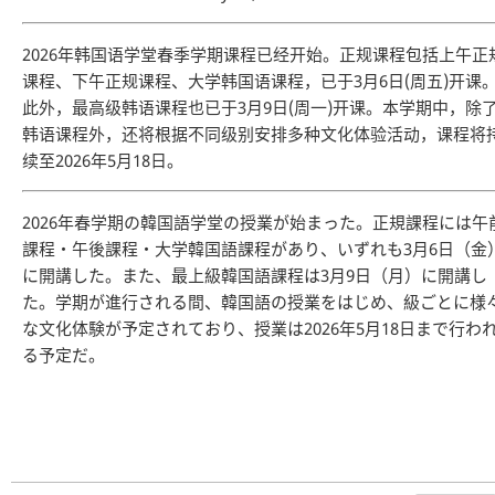
2026年韩国语学堂春季学期课程已经开始。正规课程包括上午正
课程、下午正规课程、大学韩国语课程，已于3月6日(周五)开课
此外，最高级韩语课程也已于3月9日(周一)开课。本学期中，除
韩语课程外，还将根据不同级别安排多种文化体验活动，课程将
续至2026年5月18日。
2026年春学期の韓国語学堂の授業が始まった。正規課程には午
課程・午後課程・大学韓国語課程があり、いずれも3月6日（金
に開講した。また、最上級韓国語課程は3月9日（月）に開講し
た。学期が進行される間、韓国語の授業をはじめ、級ごとに様
な文化体験が予定されており、授業は2026年5月18日まで行わ
る予定だ。