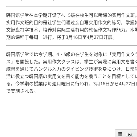
韩国语学堂在本学期开设了4、5级在校生可以听课的实用作文班
实用作文班的目的是让学生们通过亲自写实用作文的练习，掌握
文键盘打字技术，培养对实际生活有用的韩语作文写作能力。本
期的课程于每周一进行，将于3月16日至4月27日开展。
韓国語学堂では今学期、4・5級の在学生を対象に「実用作文ク
ス」を開設した。実用作文クラスは、学生が実際に実用文を書
練習を通じてハングル入力のタイピング技術を身につけ、日常
活に役立つ韓国語の実用文を書く能力を養うことを目標として
る。今学期の授業は毎週月曜日に行われ、3月16日から4月27日
で実施される。
List