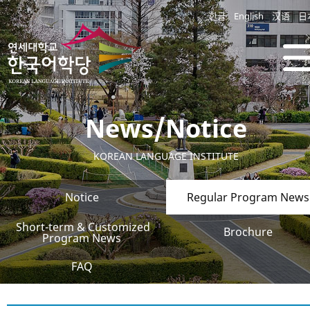
한글
English
汉语
日
News/Notice
KOREAN LANGUAGE INSTITUTE
Notice
Regular Program News
Short-term & Customized
Brochure
Program News
FAQ