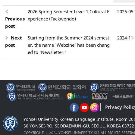
2026 Spring Semester Level 1 Cultural E
2026-05
Previous
xperience (Taekwondo)
post
Next
Starting from the Summer 2024 semest
2024-11
post
er, the name 'Webzine' has been chang
ed to 'Newsletter.'
Privacy Polic
Yonsei University Korean Language Institute, Room 20
50 YONSEI-RO, SEODAEMUN-GU, SEOUL, KOREA 03722
COPYRIGHT ⓒ 2024 YONSEI UNIVERSITY KLI. ALL RIGHTS RESER