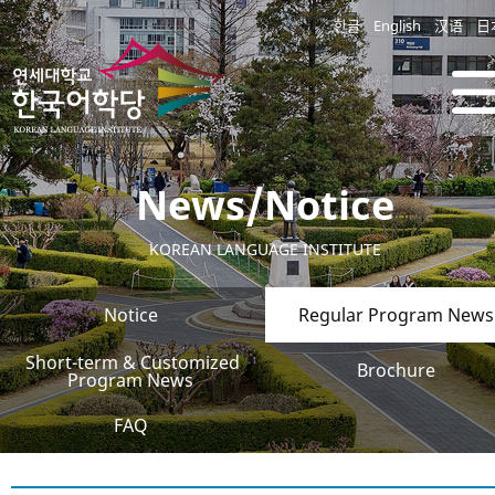
한글
English
汉语
日
News/Notice
KOREAN LANGUAGE INSTITUTE
Notice
Regular Program News
Short-term & Customized
Brochure
Program News
FAQ