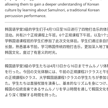
allowing them to gain a deeper understanding of Korean
culture by learning about Samulnori, a traditional Korean
percussion performance.
韩国语学堂3级的学生们于4月13日至16日进行了四物打击乐的体
活动。共有21个正规课程上午班，6个正规课程下午班，以及1个
学韩国语课程班的学生们参加了此次文化体验。学生们通过亲自
长鼓，熟悉基本节拍，学习韩国传统四物打击乐，更加深入地了
韩国文化，度过了有意义的时光。
韓国語学堂3級の学生たちは4月13日から16日までサムルノリ体
を行った。今回の文化体験には、午前の正規課程21クラスと午
の正規課程6クラス、大学韓国語課程1クラスの学生たちが参加
た。学生たちは直接杖鼓を演奏し、基本的なリズムを身につけ
韓国の伝統音楽であるサムルノリを学ぶ時間を通して韓国文化
より深く理解する時間を持った。