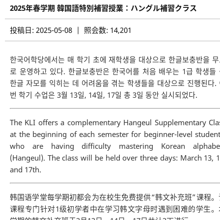
2025年春学期 韓国語特別補習授業：ハングル補習クラス
投稿日: 2025-05-08 | 照会数: 14,201
한국어학당에서는 매 학기 초에 재학생을 대상으로 한글보충반을 무
로 운영하고 있다. 한글보충반은 한국어를 처음 배우는 1급 학생들
한글 자모를 익히는 데 어려움을 겪는 학생들을 대상으로 진행된다.
번 학기 수업은 3월 13일, 14일, 17일 총 3일 동안 실시되었다.
The KLI offers a complementary Hangeul Supplementary Cla
at the beginning of each semester for beginner-level student
who are having difficulty mastering Korean alphabe
(Hangeul). The class will be held over three days: March 13, 1
and 17th.
韩国语学堂每学期初都会为在校生免费提供“韩文补充班”课程。
课程专门针对1级初学者中在学习韩文字母时遇到困难的学生。