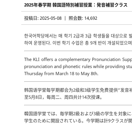
2025年春学期 韓国語特別補習授業：発音補習クラス
投稿日: 2025-05-08 | 照会数: 14,692
한국어학당에서는 매 학기 2급과 3급 학생들을 대상으로 
하여 운영된다. 이번 학기 수업은 총 9개 반이 개설되었으며 
The KLI offers a complementary Pronunciation Suppl
pronunciation and phonetic rules while providing stu
Thursday from March 18 to May 8th.
韩国语学堂每学期都会为2级和3级学生免费提供“发音
至5月8日，每周二、周四共计14次授课。
韓国語学堂では、毎学期2級および3級の学生を対象
学生のために開設されている。今学期は計9クラスが開