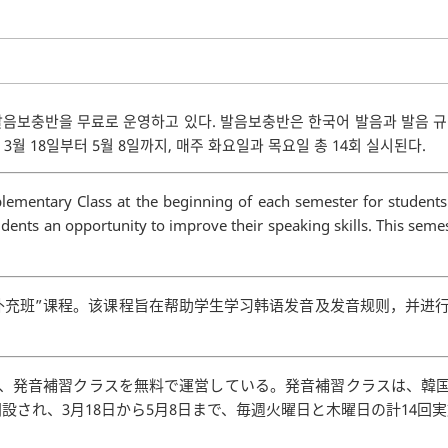
발음보충반을 무료로 운영하고 있다. 발음보충반은 한국어 발음과 발음 
3월 18일부터 5월 8일까지, 매주 화요일과 목요일 총 14회 실시된다.
ementary Class at the beginning of each semester for students i
dents an opportunity to improve their speaking skills. This sem
补充班”课程。该课程旨在帮助学生学习韩语发音及发音规则，并进行
に、発音補習クラスを無料で運営している。発音補習クラスは、韓
設され、3月18日から5月8日まで、毎週火曜日と木曜日の計14回