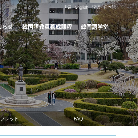
한글
English
汉语
日本語
知らせ
韓国語教員養成課程
韓国語学堂
フレット
FAQ