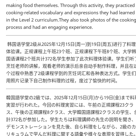
making food themselves. Through this activity, they practiced
cooking-related vocabulary and expressions they had learned
in the Level 2 curriculum.They also took photos of the cookin
process and had an engaging experience.
韩国语学堂2级从2025年12月15日(周一)到19日(周五)进行了料理
体验课。正规课程上午班23个班、正规课程下午班8个班、大学
国语课程2个班共计372名学生参加了此次料理体验课。学生们听
烹饪老师的讲解，观看老师的演示后亲自动手制作料理，并且在
个过程中熟悉了2级课程学到的烹饪词汇和各种表达方式。学生们
用照片记录下自己制作料理的过程，度过了愉快的时间。
韓国語学堂の2級では、2025年12月15日(月)から19日(金)まで料
実習が行われた。今回の料理実習には、午前の正規課程23クラ
ス、午後の正規課程8クラス、大学韓国語課程2クラスの学生、
計372名が参加した。学生たちは料理講師の先生の説明を聞き、
デモンストレーションを見た後、自ら料理をしながら、2級のカ
リキュラムで学んだ料理に関する語彙や様々な表現を習得した