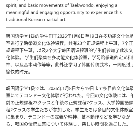
spirit, and basic movements of Taekwondo, enjoying a
meaningful and engaging opportunity to experience this
traditional Korean martial art.
韩国语学堂1级的学生们于2026年1月8日至19日在多功能文化体
室进行了跆拳道文化体验课程。共有23个正规课程上午班，7个
规课程下午班，以及2个大学韩国语课程班的学生们参加了此次文
化体验。 学生们聚集在多功能文化体验室，学习跆拳道的定义和
神、以及基本动作等等，此外还学习了韩国传统武术，一同度过
愉快的时光。
韓国語学堂1級では、2026年1月8日から19日まで多目的文化体
室にてテコンドー文化体験が行われた。今回の文化体験には、
前の正規課程23クラスと午後の正規課程7クラス、大学韓国語
程2クラスの学生たちが参加した。学生たちは多目的文化体験室
に集まり、テコンドーの定義や精神、基本動作などを学びなが
ら、韓国の伝統武芸について体験し、楽しい時間を過ごした。