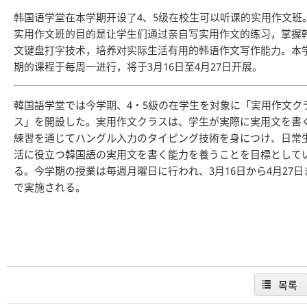
韩国语学堂在本学期开设了4、5级在校生可以听课的实用作文班
实用作文班的目的是让学生们通过亲自写实用作文的练习，掌握
文键盘打字技术，培养对实际生活有用的韩语作文写作能力。本
期的课程于每周一进行，将于3月16日至4月27日开展。
韓国語学堂では今学期、4・5級の在学生を対象に「実用作文ク
ス」を開設した。実用作文クラスは、学生が実際に実用文を書
練習を通じてハングル入力のタイピング技術を身につけ、日常
活に役立つ韓国語の実用文を書く能力を養うことを目標として
る。今学期の授業は毎週月曜日に行われ、3月16日から4月27日
で実施される。
목록