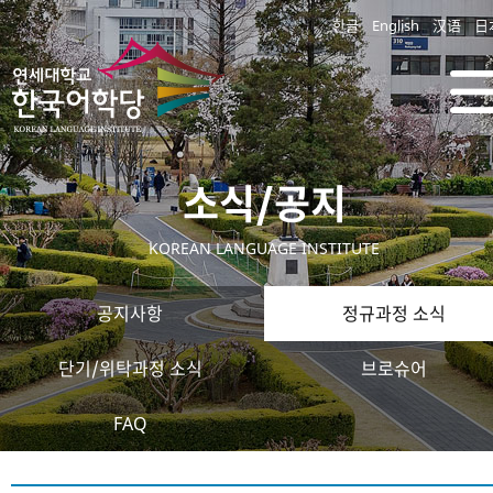
한글
English
汉语
日
소식/공지
KOREAN LANGUAGE INSTITUTE
공지사항
정규과정 소식
단기/위탁과정 소식
브로슈어
FAQ