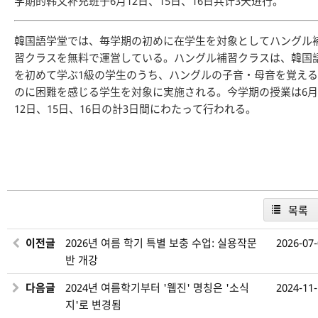
学期的韩文补充班于6月12日、15日、16日共计3天进行。
韓国語学堂では、毎学期の初めに在学生を対象としてハングル
習クラスを無料で運営している。ハングル補習クラスは、韓国
を初めて学ぶ1級の学生のうち、ハングルの子音・母音を覚える
のに困難を感じる学生を対象に実施される。今学期の授業は6月
12日、15日、16日の計3日間にわたって行われる。
목록
이전글
2026년 여름 학기 특별 보충 수업: 실용작문
2026-07
반 개강
다음글
2024년 여름학기부터 '웹진' 명칭은 '소식
2024-11
지'로 변경됨