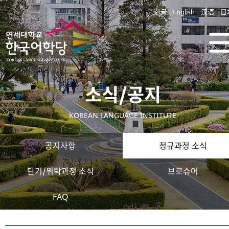
한글
English
汉语
日
소식/공지
KOREAN LANGUAGE INSTITUTE
공지사항
정규과정 소식
단기/위탁과정 소식
브로슈어
FAQ