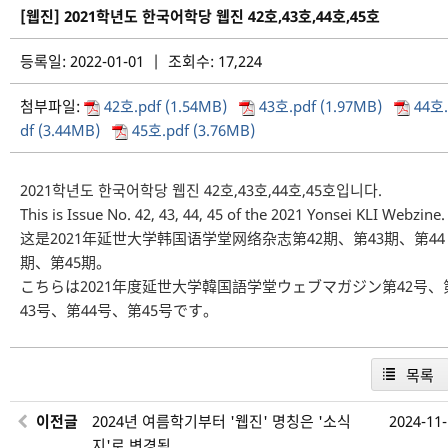
[웹진] 2021학년도 한국어학당 웹진 42호,43호,44호,45호
등록일: 2022-01-01 | 조회수: 17,224
첨부파일:
42호.pdf (1.54MB)
43호.pdf (1.97MB)
44호.
df (3.44MB)
45호.pdf (3.76MB)
2021학년도 한국어학당 웹진 42호,43호,44호,45호입니다.
This is Issue No. 42, 43, 44, 45 of the 2021 Yonsei KLI Webzine.
这是2021年延世大学韩国语学堂网络杂志第42期、第43期、第44
期、第45期。
こちらは2021年度延世大学韓国語学堂ウェブマガジン第42号、
43号、第44号、第45号です。
목록
이전글
2024년 여름학기부터 '웹진' 명칭은 '소식
2024-11
지'로 변경됨