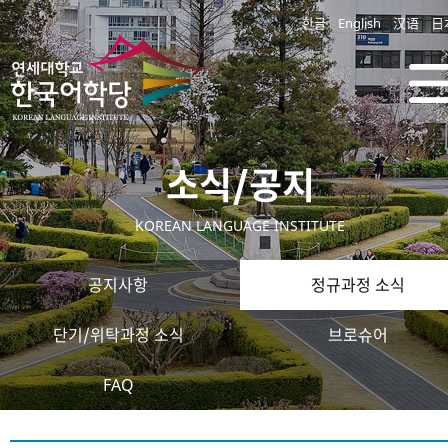
한글
English
汉语
日
소식/공지
KOREAN LANGUAGE INSTITUTE
공지사항
정규과정 소식
단기/위탁과정 소식
브로슈어
FAQ