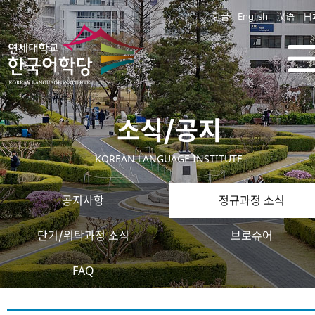
한글
English
汉语
日
소식/공지
KOREAN LANGUAGE INSTITUTE
공지사항
정규과정 소식
단기/위탁과정 소식
브로슈어
FAQ