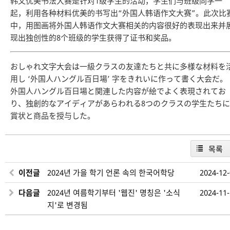
韩文优美书法大赛是针对1级学生的活动，学生们与班级同学一
起，利用各种材料优美的书写出“外国人韩语作文大赛”。此次比
中，用图画将外国人韩语作文大赛相关的内容很好的表现出来并
现出独创性的8个班级的学生获得了证书和奖品。
おしゃれ文字大会は一級クラスの友達たちと共に多様な材料を
用し ‘外国人ハングル百日場’ 字をきれいに作って書く大会だ。
外国人ハングル百日場と関連した内容が絵でよく表現されてお
り、独創的なアイディアがあらわれる8つのクラスの学生たちに
賞状と商品を授与した。
목록
이전글
2024년 가을 학기 언론 속의 한국어학당
2024-12
다음글
2024년 여름학기부터 '웹진' 명칭은 '소식
2024-11
지'로 변경됨