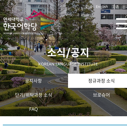
한글
English
汉语
日
소식/공지
KOREAN LANGUAGE INSTITUTE
공지사항
정규과정 소식
단기/위탁과정 소식
브로슈어
FAQ