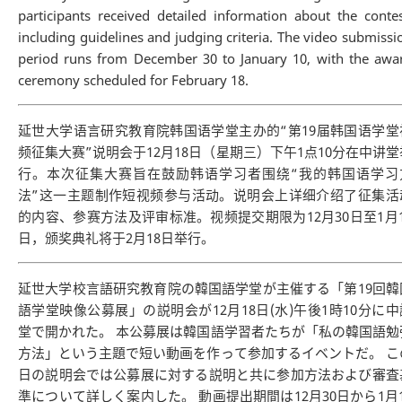
participants received detailed information about the contes
including guidelines and judging criteria. The video submissi
period runs from December 30 to January 10, with the awa
ceremony scheduled for February 18.
延世大学语言研究教育院韩国语学堂主办的“第19届韩国语学堂
频征集大赛”说明会于12月18日（星期三）下午1点10分在中讲堂
行。本次征集大赛旨在鼓励韩语学习者围绕“我的韩国语学习
法”这一主题制作短视频参与活动。说明会上详细介绍了征集活
的内容、参赛方法及评审标准。视频提交期限为12月30日至1月1
日，颁奖典礼将于2月18日举行。
延世大学校言語研究教育院の韓国語学堂が主催する「第19回韓
語学堂映像公募展」の説明会が12月18日(水)午後1時10分に中
堂で開かれた。 本公募展は韓国語学習者たちが「私の韓国語勉
方法」という主題で短い動画を作って参加するイベントだ。 こ
日の説明会では公募展に対する説明と共に参加方法および審査
準について詳しく案内した。 動画提出期間は12月30日から1月1