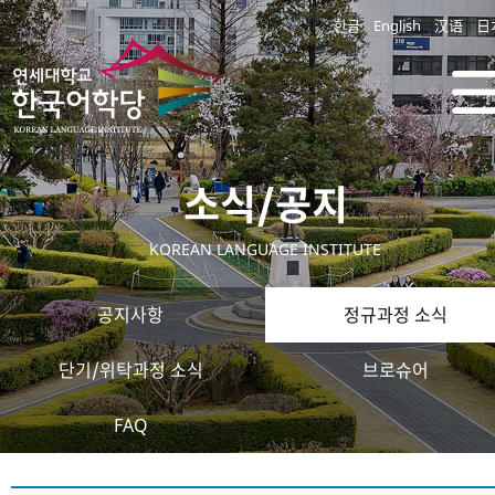
한글
English
汉语
日
소식/공지
KOREAN LANGUAGE INSTITUTE
공지사항
정규과정 소식
단기/위탁과정 소식
브로슈어
FAQ