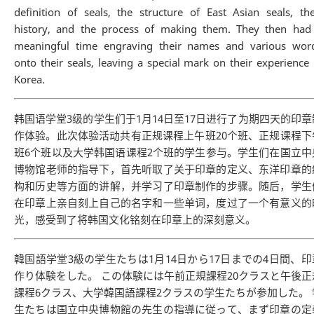
definition of seals, the structure of East Asian seals, the
history, and the process of making them. They then had
meaningful time engraving their names and various wor
onto their seals, leaving a special mark on their experience 
Korea.
韩国语学堂3级的学生们于1月14日至17日进行了为期四天的印章
作体验。此次体验活动共有正规课程上午班20个班、正规课程下
班6个班以及大学韩国语课程2个班的学生参与。学生们在国立中
博物馆老师的指导下，首先听取了关于印章的定义、东洋印章的
构和历史等方面的讲解，并学习了印章制作的步骤。随后，学生
在印章上亲自刻上自己的名字和一些单词，度过了一个有意义的
光，感受到了将韩国文化铭刻在印章上的深刻意义。
韓国語学堂3級の学生たちは1月14日から17日までの4日間、印
作り体験をした。 この体験には午前正規課程20クラスと午後正
課程6クラス、大学韓国語課程2クラスの学生たちが参加した。 
生たちは国立中央博物館の先生の指導に従って、まず印章の定