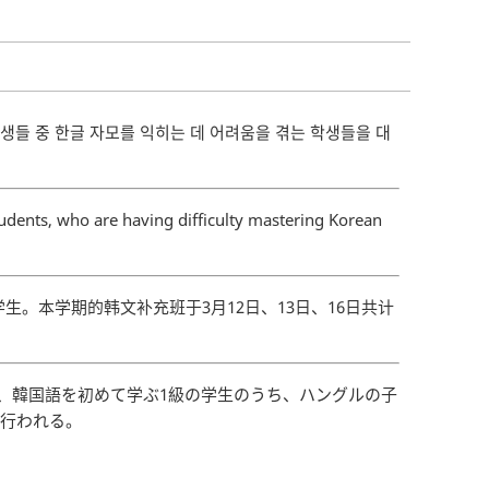
생들 중 한글 자모를 익히는 데 어려움을 겪는 학생들을 대
udents, who are having difficulty mastering Korean
。本学期的韩文补充班于3月12日、13日、16日共计
、韓国語を初めて学ぶ1級の学生のうち、ハングルの子
て行われる。