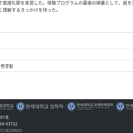
で直接礼節を実習した。体験プログラムの最後の順番として、紙を
く理解するきっかけを持った。
로 변경됨
201호
EA 03722
HTS RESERVED