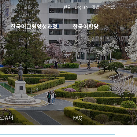
한글
English
汉语
日本語
한국어교원양성과정
한국어학당
로슈어
FAQ