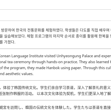
을 방문하여 한국의 전통문화를 체험하였다. 학생들은 다도를 직접 배우며
을 실습해보았다. 체험 프로그램의 마지막 순서로 종이를 활용해 한복을 
를 가졌다.
 Korean Language Institute visited Unhyeongung Palace and experi
onal tea ceremony through hands-on practice. They also learned K
part of the program, they made Hanbok using paper. Through this cu
nd aesthetic values.
岘宫，体验了韩国传统文化。学生们亲自学习茶道，深入了解茶礼的意
纸张制作韩服的活动。 以本次文化体验为契机，学生们更深入地了
が雲峴宮を訪問し、韓国の伝統文化を体験した。学生たちは茶道を直