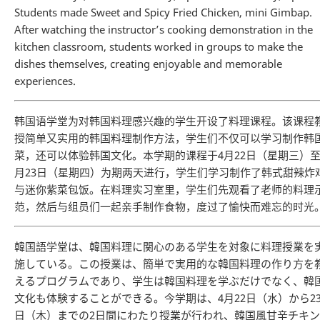
Students made Sweet and Spicy Fried Chicken, mini Gimbap.
After watching the instructor’s cooking demonstration in the
kitchen classroom, students worked in groups to make the
dishes themselves, creating enjoyable and memorable
experiences.
韩国语学堂为对韩国料理感兴趣的学生开设了料理课程。该课程
授简单又实用的韩国料理制作方法，学生们不仅可以学习制作韩
菜，还可以体验韩国文化。本学期的课程于4月22日（星期三）至
月23日（星期四）为期两天进行，学生们学习制作了韩式甜辣炸
与迷你紫菜包饭。在料理实习室里，学生们先观看了老师的料理
范，然后与组员们一起亲手制作食物，度过了愉快而难忘的时光
韓国語学堂は、韓国料理に関心のある学生を対象に料理授業を
施している。この授業は、簡単で実用的な韓国料理の作り方を
えるプログラムであり、学生は韓国料理を学ぶだけでなく、韓
文化も体験することができる。今学期は、4月22日（水）から2
日（木）までの2日間にわたり授業が行われ、韓国風甘辛チキン