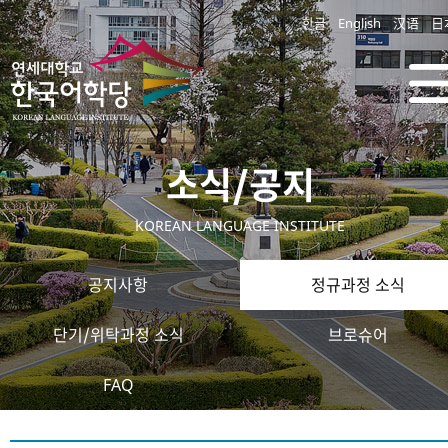
한글
English
汉语
日
소식/공지
KOREAN LANGUAGE INSTITUTE
공지사항
정규과정 소식
단기/위탁과정 소식
브로슈어
FAQ