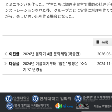
とミニキンパを作った。学生たちは調理実習室で講師の料理デ
ンストレーションを見た後、グループごとに実際に料理を作り
がら、楽しい思い出を作る機会となった。
목록
이전글
2026년 봄학기 4급 문화체험(박물관)
2026-05
다음글
2024년 여름학기부터 '웹진' 명칭은 '소식
2024-11
지'로 변경됨