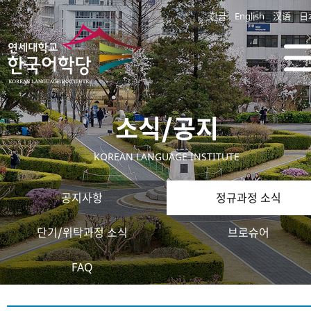
한글
English
汉语
日
소식/공지
KOREAN LANGUAGE INSTITUTE
공지사항
정규과정 소식
단기/위탁과정 소식
브로슈어
FAQ