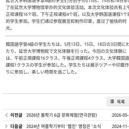
延世大学韩国语学堂4级的学生们分别于5月13日、15日和18日参
了在延世大学博物馆举办的文化体验活动。本次文化体验共有上
正规课程16个班、下午正规课程4个班，以及大学韩国语课程1个
的学生参加。学生们通过参观展览和制作印章，度过了愉快的时
光。
韓国語学堂4級の学生たちは、5月13日、15日、18日の3日間に
たり、延世大学博物館で文化体験を行った。今回の文化体験に
は、午前正規課程16クラス、午後正規課程4クラス、大学韓国
課程1クラスの学生が参加した。学生たちは展示ツアーや印鑑作
りに参加し、楽しい時間を過ごした。
목록
이전글
2026년 봄학기 6급 문화체험(연극관람)
2026-05
다음글
2024년 여름학기부터 '웹진' 명칭은 '소식
2024-11