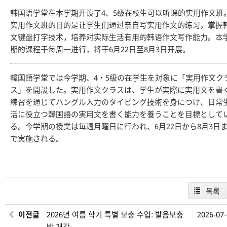
韩国语学堂在本学期开设了4、5级在校生可以听课的实用作文班
实用作文班的目的是让学生们通过亲自写实用作文的练习，掌握
文键盘打字技术，培养对实际生活有用的韩语作文写作能力。本
期的课程于每周一进行，将于6月22日至8月3日开展。
韓国語学堂では今学期、4・5級の在学生を対象に「実用作文ク
ス」を開設した。実用作文クラスは、学生が実際に実用文を書
練習を通じてハングル入力のタイピング技術を身につけ、日常
活に役立つ韓国語の実用文を書く能力を養うことを目標として
る。今学期の授業は毎週月曜日に行われ、6月22日から8月3日
で実施される。
목록
이전글
2026년 여름 학기 특별 보충 수업: 발음보충
2026-07
반 개강