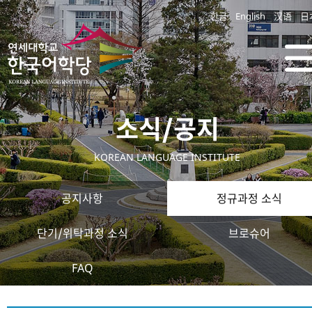
한글
English
汉语
日
소식/공지
KOREAN LANGUAGE INSTITUTE
공지사항
정규과정 소식
단기/위탁과정 소식
브로슈어
FAQ