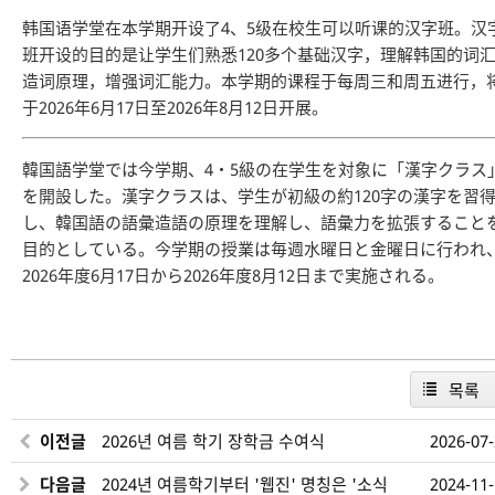
韩国语学堂在本学期开设了4、5级在校生可以听课的汉字班。汉
班开设的目的是让学生们熟悉120多个基础汉字，理解韩国的词
造词原理，增强词汇能力。本学期的课程于每周三和周五进行，
于2026年6月17日至2026年8月12日开展。
韓国語学堂では今学期、4・5級の在学生を対象に「漢字クラス
を開設した。漢字クラスは、学生が初級の約120字の漢字を習
し、韓国語の語彙造語の原理を理解し、語彙力を拡張すること
目的としている。今学期の授業は毎週水曜日と金曜日に行われ
2026年度6月17日から2026年度8月12日まで実施される。
목록
이전글
2026년 여름 학기 장학금 수여식
2026-07
다음글
2024년 여름학기부터 '웹진' 명칭은 '소식
2024-11