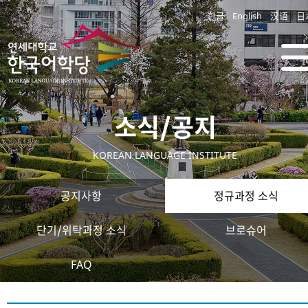
한글
English
汉语
日
소식/공지
KOREAN LANGUAGE INSTITUTE
공지사항
정규과정 소식
단기/위탁과정 소식
브로슈어
FAQ