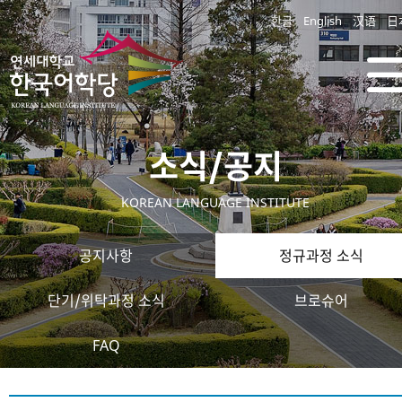
한글
English
汉语
日
소식/공지
KOREAN LANGUAGE INSTITUTE
공지사항
정규과정 소식
단기/위탁과정 소식
브로슈어
FAQ