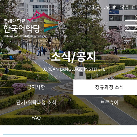
한글
English
汉语
日
소식/공지
KOREAN LANGUAGE INSTITUTE
공지사항
정규과정 소식
단기/위탁과정 소식
브로슈어
FAQ