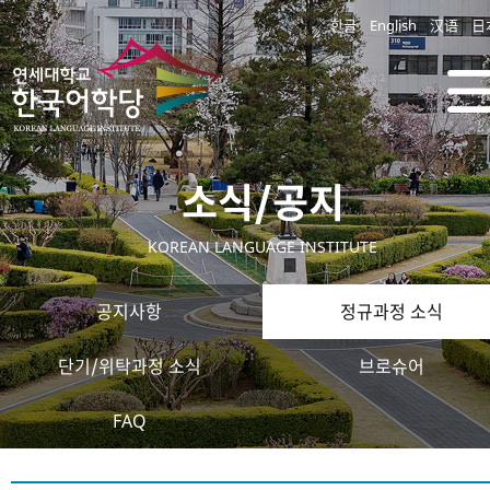
한글
English
汉语
日
소식/공지
KOREAN LANGUAGE INSTITUTE
공지사항
정규과정 소식
단기/위탁과정 소식
브로슈어
FAQ