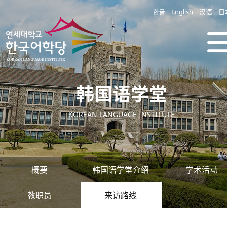
한글
English
汉语
日
韩国语学堂
KOREAN LANGUAGE INSTITUTE
概要
韩国语学堂介绍
学术活动
教职员
来访路线