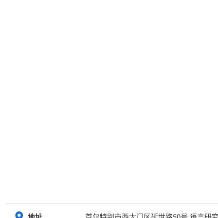
首尔特别市西大门区延世路50号 语言研
地址