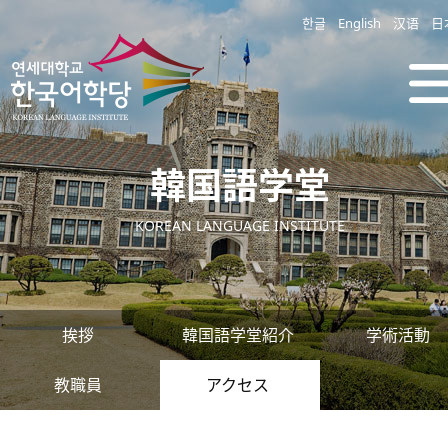
한글
English
汉语
日
韓国語学堂
KOREAN LANGUAGE INSTITUTE
挨拶
韓国語学堂紹介
学術活動
教職員
アクセス