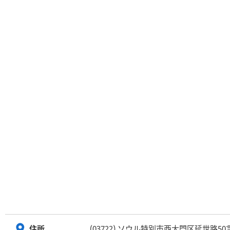
(03722) ソウル特別市西大門区延世路50
住所