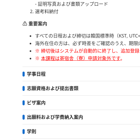
- 証明写真および書類アップロード
選考料納付
⚠️ 重要案内
すべての日程および締切は韓国標準時（KST, UTC
海外在住の方は、必ず時差をご確認のうえ、期限
※ 締切後はシステムが自動的に終了し、追加登
※
本課程は寄宿舎（寮）申請対象外です
。
学事日程
志願資格および提出書類
ビザ案内
出願料および学費納入案内
学則