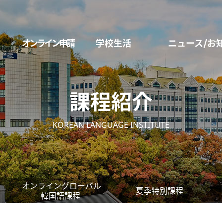
オンライン申請
学校生活
ニュース/お
課程紹介
KOREAN LANGUAGE INSTITUTE
オンライングローバル
夏季特別課程
韓国語課程