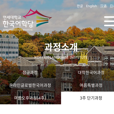
한글
English
汉语
日
과정소개
KOREAN LANGUAGE INSTITUTE
정규과정
대학한국어과정
온라인글로벌한국어과정
여름특별과정
여름오후과정(4주)
3주 단기과정