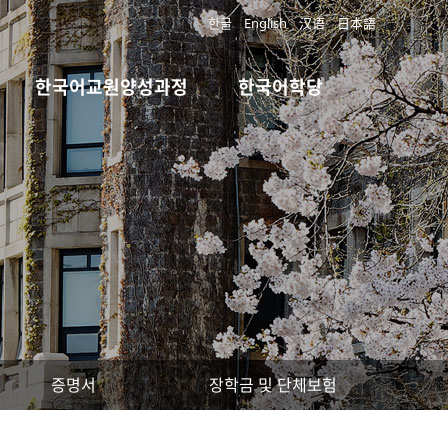
한글
English
汉语
日本語
한국어교원양성과정
한국어학당
증명서
장학금 및 단체보험