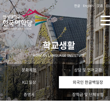
한글
English
汉语
日
학교생활
KOREAN LANGUAGE INSTITUTE
문화체험
상담 및 언어교환
KLI 일상
외국인 한글백일장
증명서
장학금 및 단체보험