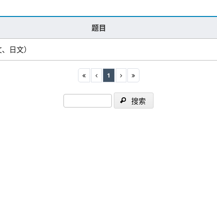
题目
文、日文）
1
搜索