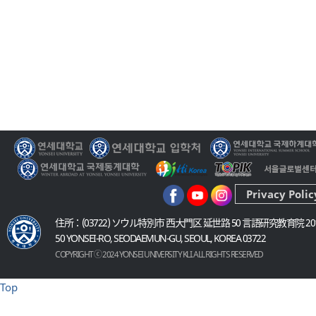
Privacy Polic
住所：(03722) ソウル特別市 西大門区 延世路 50 言語研究教育院 20
50 YONSEI-RO, SEODAEMUN-GU, SEOUL, KOREA 03722
COPYRIGHT ⓒ 2024 YONSEI UNIVERSITY KLI. ALL RIGHTS RESERVED
Top