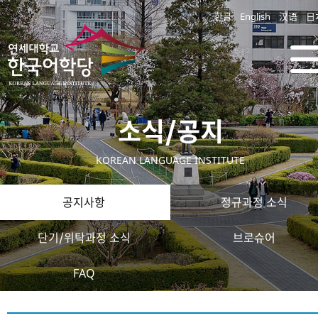
한글
English
汉语
日
소식/공지
KOREAN LANGUAGE INSTITUTE
공지사항
정규과정 소식
단기/위탁과정 소식
브로슈어
FAQ